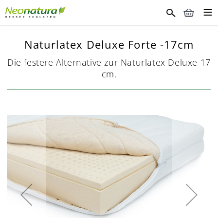
Naturlatex Deluxe Forte -17cm
Die festere Alternative zur Naturlatex Deluxe 17
cm.
Skip
to
the
end
of
the
images
gallery