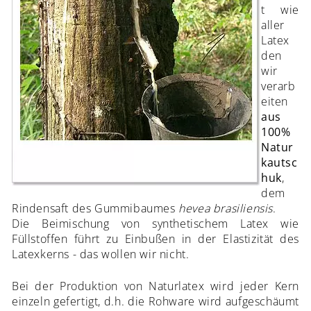
t wie
aller
Latex
den
wir
verarb
eiten
aus
100%
Natur
kautsc
huk
,
dem
Rindensaft des Gummibaumes
hevea brasiliensis
.
Die Beimischung von synthetischem Latex wie
Füllstoffen führt zu Einbußen in der Elastizität des
Latexkerns - das wollen wir nicht.
Bei der Produktion von Naturlatex wird jeder Kern
einzeln gefertigt, d.h. die Rohware wird aufgeschäumt