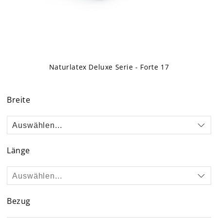
Naturlatex Deluxe Serie - Forte 17
Skip
to
Breite
the
beginning
of
the
images
Länge
gallery
Bezug