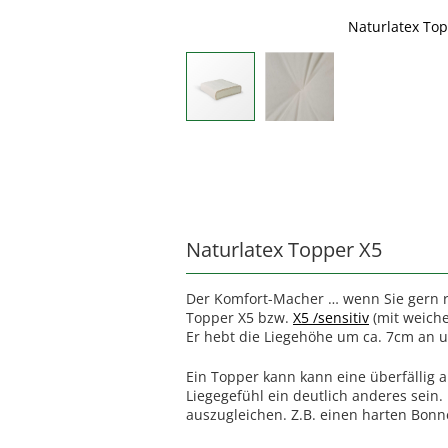
Naturlatex Top
Skip
to
the
beginning
of
the
Naturlatex Topper X5
images
gallery
Der Komfort-Macher … wenn Sie gern ri
Topper X5 bzw.
X5 /sensitiv
(mit weiche
Er hebt die Liegehöhe um ca. 7cm an u
Ein Topper kann kann eine überfällig a
Liegegefühl ein deutlich anderes sei
auszugleichen. Z.B. einen harten Bonne