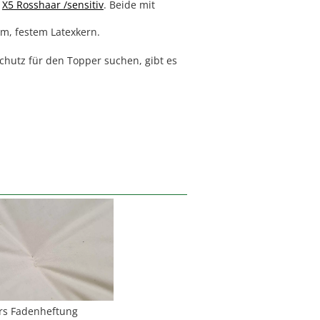
r
X5 Rosshaar /sensitiv
. Beide mit
em, festem Latexkern.
hutz für den Topper suchen, gibt es
n
rs Fadenheftung