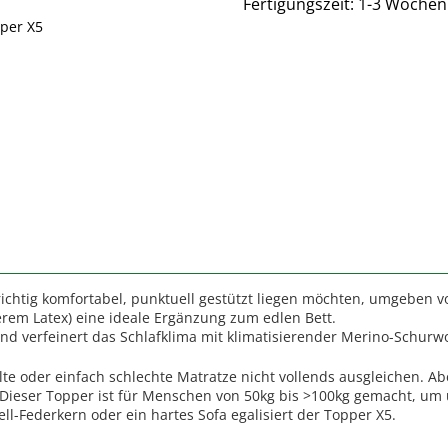
Fertigungszeit:
1-3 Wochen
per X5
Topper Fad
chtig komfortabel, punktuell gestützt liegen möchten, umgeben vo
rem Latex) eine ideale Ergänzung zum edlen Bett.
nd verfeinert das Schlafklima mit klimatisierender Merino-Schurwo
lte oder einfach schlechte Matratze nicht vollends ausgleichen. Abe
n. Dieser Topper ist für Menschen von 50kg bis >100kg gemacht, 
ll-Federkern oder ein hartes Sofa egalisiert der Topper X5.