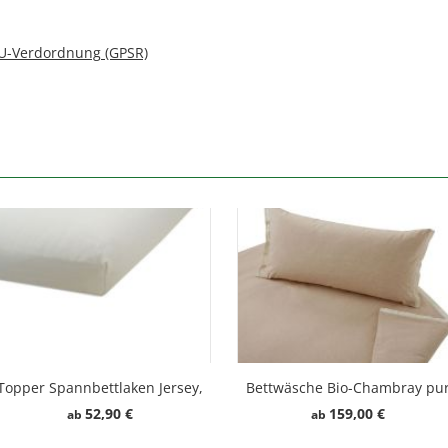
EU-Verdordnung (GPSR)
Topper Spannbettlaken Jersey,
Bettwäsche Bio-Chambray pu
bio
52,90 €
159,00 €