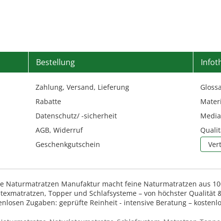
Bestellung
Infot
Zahlung, Versand, Lieferung
Gloss
Rabatte
Materi
Datenschutz/ -sicherheit
Media
AGB
,
Widerruf
Qualit
Geschenkgutschein
Ver
ie Naturmatratzen Manufaktur macht feine Naturmatratzen aus 10
texmatratzen, Topper und Schlafsysteme – von höchster Qualität &
enlosen Zugaben: geprüfte Reinheit - intensive Beratung – kostenlo