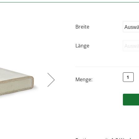
- Lieferservices
Kundenmeinungen
Bettwäsche
- Lieferung Europa
Spannbettlaken
Zubehör
Breite
Länge
Menge: