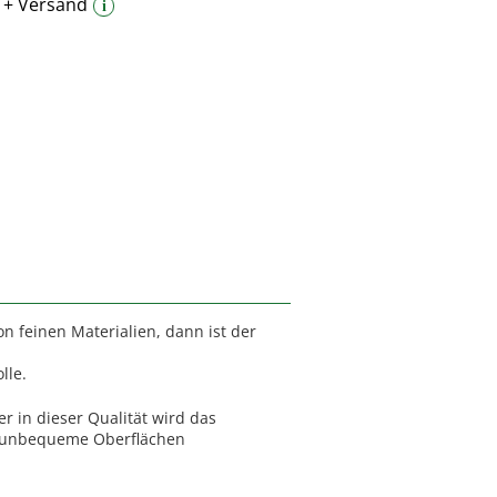
 + Versand
i
enheftung
n feinen Materialien, dann ist der
lle.
r in dieser Qualität wird das
um unbequeme Oberflächen