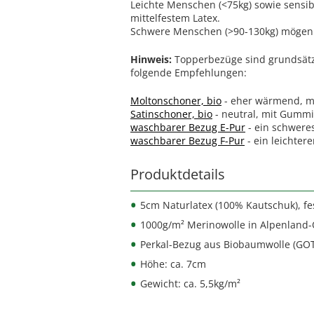
Leichte Menschen (<75kg) sowie sensi
mittelfestem Latex.
Schwere Menschen (>90-130kg) mögen
Hinweis:
Topperbezüge sind grundsätz
folgende Empfehlungen:
Moltonschoner, bio
- eher wärmend, m
Satinschoner, bio
- neutral, mit Gummi
waschbarer Bezug E-Pur
- ein schwere
waschbarer Bezug F-Pur
- ein leichter
Produktdetails
5cm Naturlatex (100% Kautschuk), fe
1000g/m² Merinowolle in Alpenland-
Perkal-Bezug aus Biobaumwolle (GO
Höhe: ca. 7cm
Gewicht: ca. 5,5kg/m²